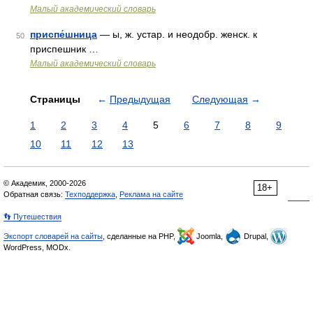
Малый академический словарь
приспе́шница
— ы, ж. устар. и неодобр. женск. к
50
приспешник …
Малый академический словарь
Страницы
←
Предыдущая
Следующая
→
1
2
3
4
5
6
7
8
9
10
11
12
13
© Академик, 2000-2026
18+
Обратная связь:
Техподдержка
,
Реклама на сайте
👣 Путешествия
Экспорт словарей на сайты
, сделанные на PHP,
Joomla,
Drupal,
WordPress, MODx.