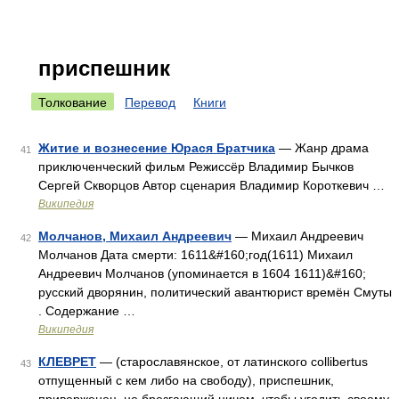
приспешник
Толкование
Перевод
Книги
Житие и вознесение Юрася Братчика
— Жанр драма
41
приключенческий фильм Режиссёр Владимир Бычков
Сергей Скворцов Автор сценария Владимир Короткевич …
Википедия
Молчанов, Михаил Андреевич
— Михаил Андреевич
42
Молчанов Дата смерти: 1611&#160;год(1611) Михаил
Андреевич Молчанов (упоминается в 1604 1611)&#160;
русский дворянин, политический авантюрист времён Смуты
. Содержание …
Википедия
КЛЕВРЕТ
— (старославянское, от латинского collibertus
43
отпущенный с кем либо на свободу), приспешник,