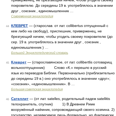
приверженец, не брезгающий ничем, чтобы угодить своему
покровителю. До середины 19 в. употреблялось в значении
друг , союзник , единомышленник …
Современная энциклопедия
КЛЕВРЕТ
— (старослав. от лат. collibertus отпущенный с
44
кем либо на свободу), приспешник, приверженец, не
брезгующий ничем, чтобы угодить своему покровителю (до
сер. 19 в. употреблялось в значении друг , союзник ,
единомышленник ) …
Большой Энциклопедический словарь
Клеврет
— (старославянское, от лат. collibertlis сотоварищ
45
вольноотпущенник) Слово «К.» перешло в русский
язык из переводов Библии. Первоначально (приблизительно
до середины 19 в.) оно употреблялось в значении «друг»;
«союзник», «единомышленник». В …
Большая советская энциклопедия
Сателлит
— (от лат. satelles, родительный падеж satellitis
46
телохранитель, спутник) 1) В Древнем Риме
вооружённый наёмник, сопровождающий своего хозяина. 2)
государство, независимое лишь формально, но фактически