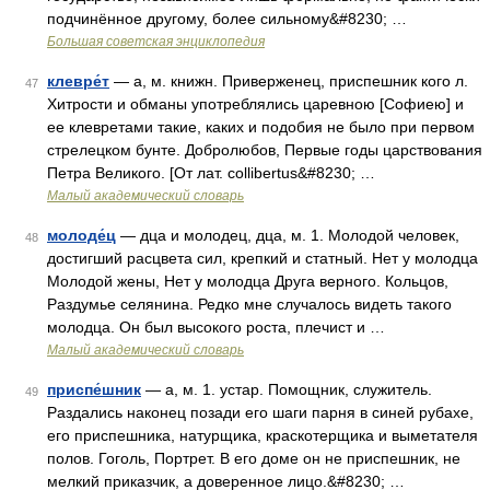
подчинённое другому, более сильному&#8230; …
Большая советская энциклопедия
клевре́т
— а, м. книжн. Приверженец, приспешник кого л.
47
Хитрости и обманы употреблялись царевною [Софиею] и
ее клевретами такие, каких и подобия не было при первом
стрелецком бунте. Добролюбов, Первые годы царствования
Петра Великого. [От лат. collibertus&#8230; …
Малый академический словарь
молоде́ц
— дца и молодец, дца, м. 1. Молодой человек,
48
достигший расцвета сил, крепкий и статный. Нет у молодца
Молодой жены, Нет у молодца Друга верного. Кольцов,
Раздумье селянина. Редко мне случалось видеть такого
молодца. Он был высокого роста, плечист и …
Малый академический словарь
приспе́шник
— а, м. 1. устар. Помощник, служитель.
49
Раздались наконец позади его шаги парня в синей рубахе,
его приспешника, натурщика, краскотерщика и выметателя
полов. Гоголь, Портрет. В его доме он не приспешник, не
мелкий приказчик, а доверенное лицо.&#8230; …